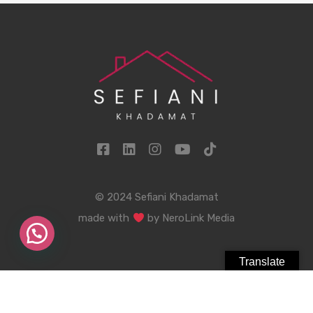
© 2024 Sefiani Khadamat
made with
by
NeroLink Media
Translate