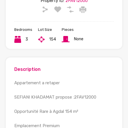
Property ID:
2FAV12000
Bedrooms
Lot Size
Pieces
None
3
154
Description
Appartement a retaper
SEFIANI KHADAMAT propose :2FAV12000
Opportunité Rare à Agdal 154 m²
Emplacement Premium