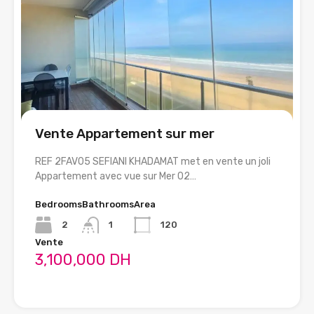
Vente Appartement sur mer
REF 2FAV05 SEFIANI KHADAMAT met en vente un joli
R
Appartement avec vue sur Mer 02…
A
Bedrooms
Bathrooms
Area
B
2
1
120
Vente
V
3,100,000 DH