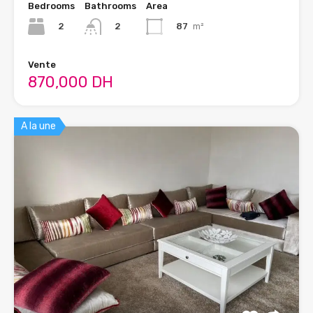
Bedrooms
Bathrooms
Area
2
87
m²
2
Vente
870,000 DH
A la une