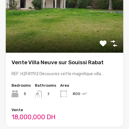
Vente Villa Neuve sur Souissi Rabat
REF: H2FA1192 Découvrez cette magnifique villa…
Bedrooms
Bathrooms
Area
5
800
m²
7
Vente
18,000,000 DH