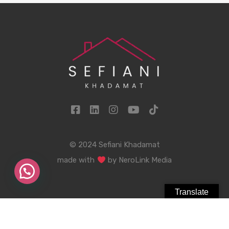
© 2024 Sefiani Khadamat
made with
by
NeroLink Media
Translate