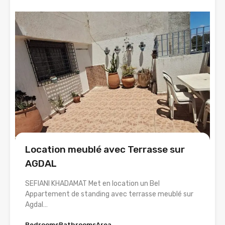
Location meublé avec Terrasse sur
L
AGDAL
SEFIANI KHADAMAT Met en location un Bel
S
Appartement de standing avec terrasse meublé sur
A
Agdal…
A
Bedrooms
Bathrooms
Area
B