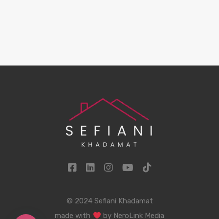
© 2024 Sefiani Khadamat
made with
by
NeroLink Media