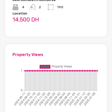
4
2
190
Location
L
14,500 DH
Property Views