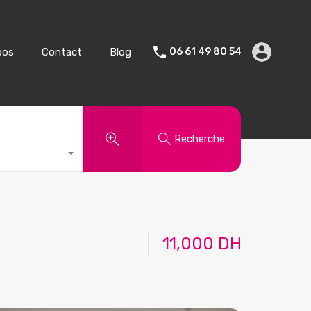
Vente
Vacances
A propos
Contact
Blog
pos
Contact
Blog
06 61 49 80 54
Recherche
11,000 DH