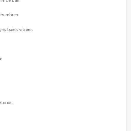
lle de bain
2 chambres
ges baies vitrées
re
retenus