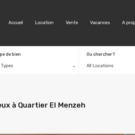
Accueil
Location
Accueil
Location
Vente
Vacances
A pro
pe de bien
Ou chercher?
l Types
All Locations
ux à Quartier El Menzeh