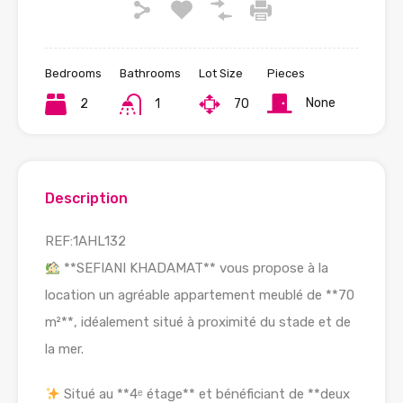
Bedrooms
Bathrooms
Lot Size
Pieces
None
2
1
70
Description
REF:1AHL132
**SEFIANI KHADAMAT** vous propose à la
location un agréable appartement meublé de **70
m²**, idéalement situé à proximité du stade et de
la mer.
Situé au **4ᵉ étage** et bénéficiant de **deux