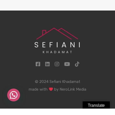
© 2024 Sefiani Khadamat
made with
by
NeroLink Media
Translate