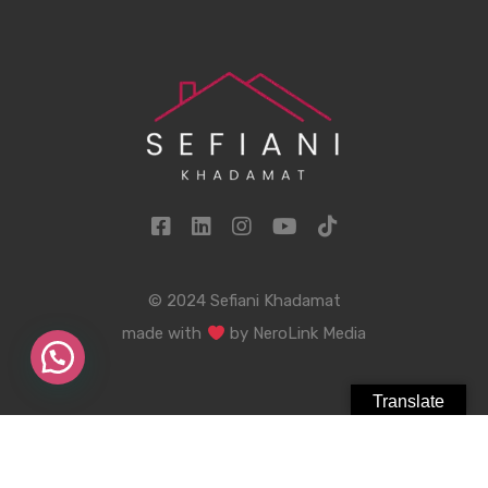
© 2024 Sefiani Khadamat
made with
by
NeroLink Media
Translate