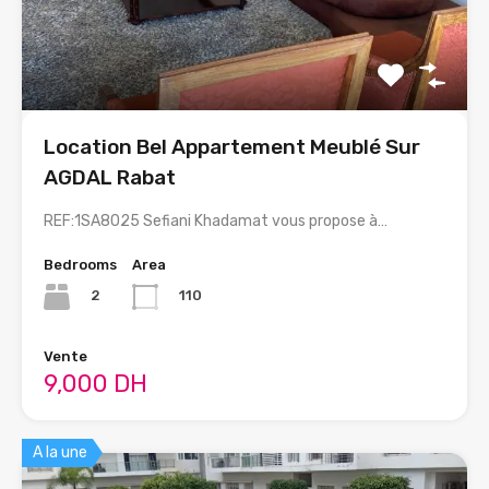
Location Bel Appartement Meublé Sur
AGDAL Rabat
REF:1SA8025 Sefiani Khadamat vous propose à…
Bedrooms
Area
2
110
Vente
9,000 DH
A la une