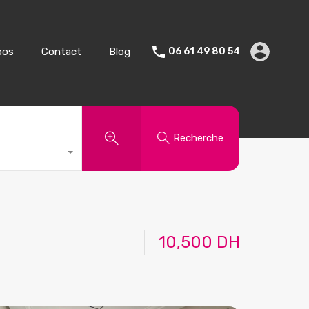
Vente
Vacances
A propos
Contact
Blog
pos
Contact
Blog
06 61 49 80 54
Recherche
10,500 DH