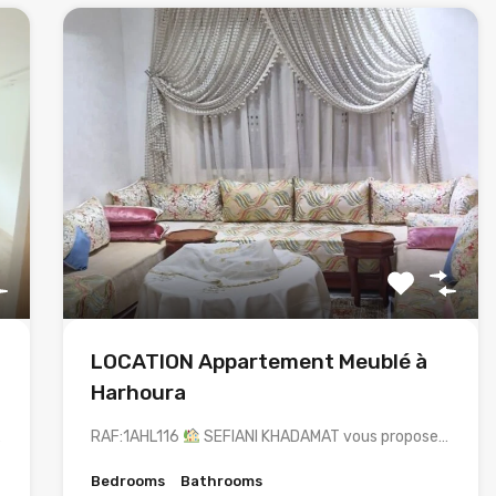
u
LOCATION Appartement Meublé à
Harhoura
…
RAF:1AHL116
SEFIANI KHADAMAT vous propose…
Bedrooms
Bathrooms