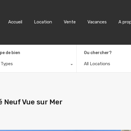
Accueil
Location
Accueil
Location
Vente
Vacances
A pro
pe de bien
Ou chercher?
l Types
All Locations
 Neuf Vue sur Mer