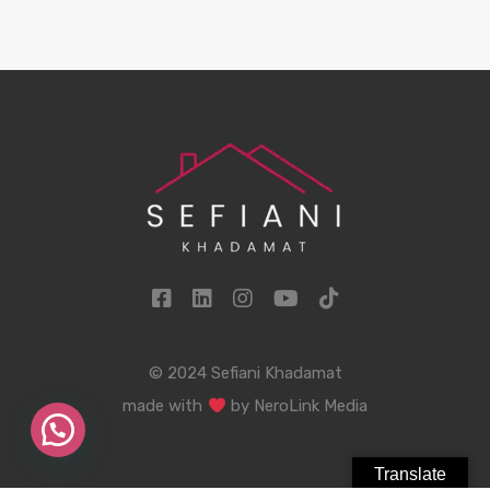
© 2024 Sefiani Khadamat
made with
by
NeroLink Media
Translate