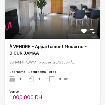
À VENDRE – Appartement Moderne –
DIOUR JAMAÂ
SEFIANI KHADAMAT propose : 2JAY3554 À…
Bedrooms
Bathrooms
Area
1
61
m²
1
Vente
1,000,000 DH