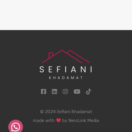
© 2024 Sefiani Khadamat
made with
by
NeroLink Media