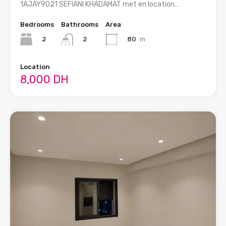
1AJAY9021 SEFIANI KHADAMAT met en location…
Bedrooms
Bathrooms
Area
2
80
m
2
Location
8,000 DH