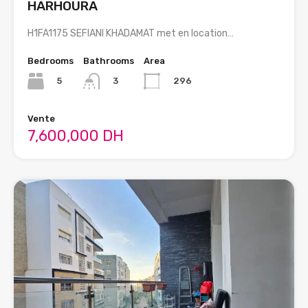
HARHOURA
H1FA1175 SEFIANI KHADAMAT met en location…
Bedrooms
Bathrooms
Area
5
296
3
Vente
7,600,000 DH