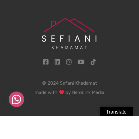
© 2024 Sefiani Khadamat
made with
by
NeroLink Media
Translate