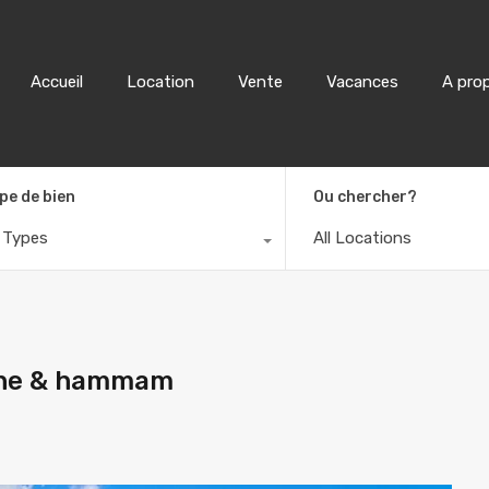
Accueil
Location
Accueil
Location
Vente
Vacances
A pro
pe de bien
Ou chercher?
l Types
All Locations
cine & hammam