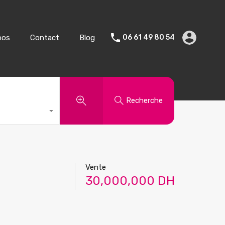
Vente
Vacances
A propos
Contact
Blog
pos
Contact
Blog
06 61 49 80 54
Recherche
Vente
30,000,000 DH