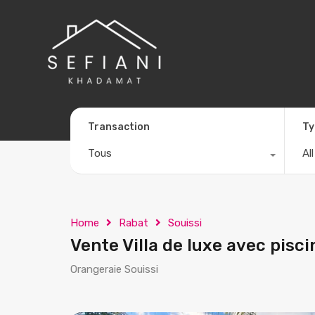
Transaction
Ty
Tous
Al
Home
Rabat
Souissi
Vente Villa de luxe avec pis
Orangeraie Souissi