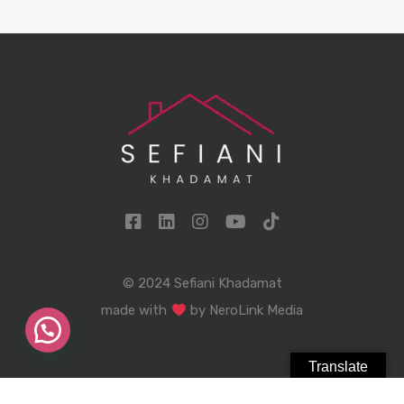
© 2024 Sefiani Khadamat
made with
by
NeroLink Media
Translate