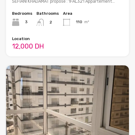
SEFIANI KHADAMAT propose : 1FAL321 Appartement…
Bedrooms
Bathrooms
Area
3
110
m²
2
Location
12,000 DH