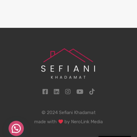
© 2024 Sefiani Khadamat
made with
by
NeroLink Media