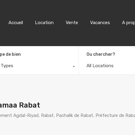
Accueil
Location
Accueil
Location
Vente
Vacances
A pro
pe de bien
Ou chercher?
l Types
All Locations
Jamaa Rabat
ement Agdal-Riyad, Rabat, Pachalik de Rabat, Préfecture de Raba