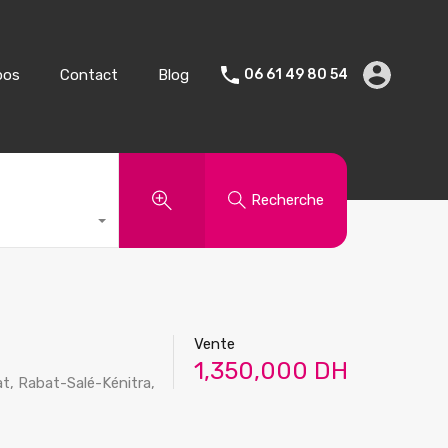
Vente
Vacances
A propos
Contact
Blog
pos
Contact
Blog
06 61 49 80 54
Recherche
Vente
1,350,000 DH
t, Rabat-Salé-Kénitra,