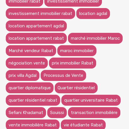
immobilier rabat
investissement immobilier
investissement immobilier rabat
location agdal
location appartement agdal
location appartement rabat
marché immobilier Maroc
Marché vendeur Rabat
maroc immobilier
négociation vente
prix immobilier Rabat
prix villa Agdal
Processus de Vente
quartier diplomatique
Quartier résidentiel
quartier résidentiel rabat
quartier universitaire Rabat
Sefiani Khadamat
Souissi
transaction immobilière
vente immobilière Rabat
vie étudiante Rabat