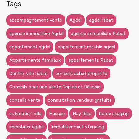
Tags
accompagnement vente
Agdal
agdal rabat
agence immobilière Agdal
agence immobilière Rabat
appartement agdal
appartement meublé agdal
Appartements familiaux
appartements Rabat
Centre-ville Rabat
conseils achat propriété
Conseils pour une Vente Rapide et Réussie
conseils vente
consultation vendeur gratuite
estimation villa
Hassan
Hay Riad
home staging
immobilier agdal
Immobilier haut standing