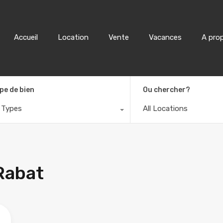
Accueil
Location
Accueil
Location
Vente
Vacances
A pro
pe de bien
Ou chercher?
l Types
All Locations
Rabat