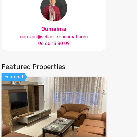
Oumaima
contact@sefiani-khadamat.com
06 66 13 80 09
Featured Properties
Featured