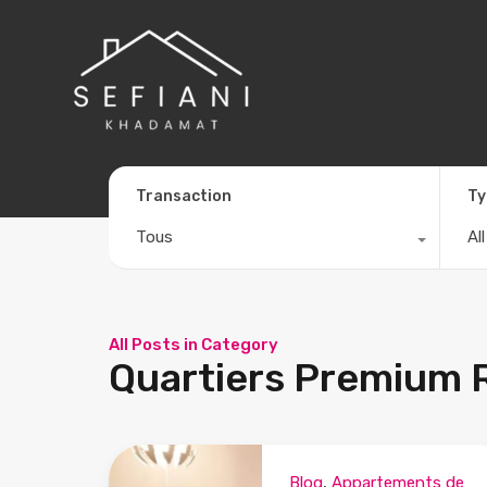
Transaction
Ty
Tous
Al
All Posts in Category
Quartiers Premium 
Blog
,
Appartements de