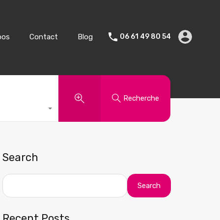
Vente
Vacances
A propos
Contact
Blog
pos
Contact
Blog
06 61 49 80 54
Recherche
Search
Search
Recent Posts