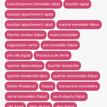
investissement immobilier rabat
location agdal
location appartement agdal
location appartement rabat
marché immobilier Maroc
Marché vendeur Rabat
maroc immobilier
négociation vente
prix immobilier Rabat
prix villa Agdal
Processus de Vente
quartier diplomatique
Quartier résidentiel
quartier résidentiel rabat
quartier universitaire Rabat
Sefiani Khadamat
Souissi
transaction immobilière
vente immobilière Rabat
vie étudiante Rabat
villa Agdal
Villas de luxe
villas Rabat