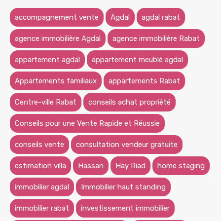
accompagnement vente
Agdal
agdal rabat
agence immobilière Agdal
agence immobilière Rabat
appartement agdal
appartement meublé agdal
Appartements familiaux
appartements Rabat
Centre-ville Rabat
conseils achat propriété
Conseils pour une Vente Rapide et Réussie
conseils vente
consultation vendeur gratuite
estimation villa
Hassan
Hay Riad
home staging
immobilier agdal
Immobilier haut standing
immobilier rabat
investissement immobilier