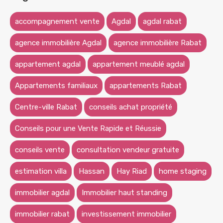
accompagnement vente
Agdal
agdal rabat
agence immobilière Agdal
agence immobilière Rabat
appartement agdal
appartement meublé agdal
Appartements familiaux
appartements Rabat
Centre-ville Rabat
conseils achat propriété
Conseils pour une Vente Rapide et Réussie
conseils vente
consultation vendeur gratuite
estimation villa
Hassan
Hay Riad
home staging
immobilier agdal
Immobilier haut standing
immobilier rabat
investissement immobilier