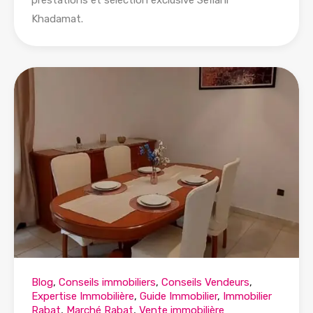
prestations et sélection exclusive Sefiani
Khadamat.
Blog
,
Conseils immobiliers
,
Conseils Vendeurs
,
Expertise Immobilière
,
Guide Immobilier
,
Immobilier
Rabat
,
Marché Rabat
,
Vente immobilière