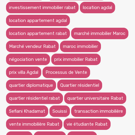
investissement immobilier rabat
location agdal
location appartement agdal
location appartement rabat
marché immobilier Maroc
Marché vendeur Rabat
maroc immobilier
négociation vente
prix immobilier Rabat
prix villa Agdal
Processus de Vente
quartier diplomatique
Quartier résidentiel
quartier résidentiel rabat
quartier universitaire Rabat
Sefiani Khadamat
Souissi
transaction immobilière
vente immobilière Rabat
vie étudiante Rabat