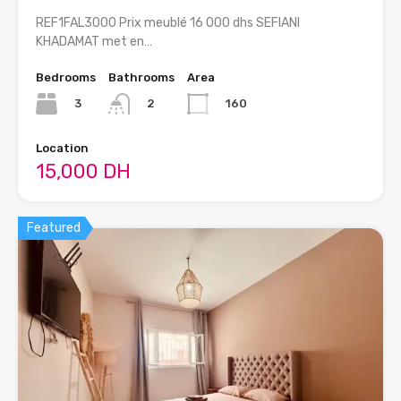
REF1FAL3000 Prix meublé 16 000 dhs SEFIANI
KHADAMAT met en…
Bedrooms
Bathrooms
Area
3
160
2
Location
15,000 DH
Featured