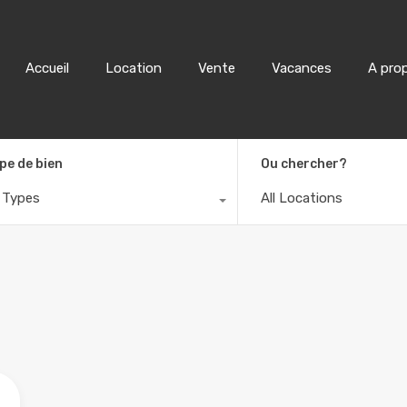
Accueil
Location
Accueil
Location
Vente
Vacances
A pro
pe de bien
Ou chercher?
l Types
All Locations