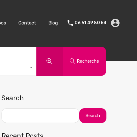
Vente
Vacances
A propos
Contact
Blog
pos
Contact
Blog
06 61 49 80 54
Recherche
Search
Search
Recent Posts