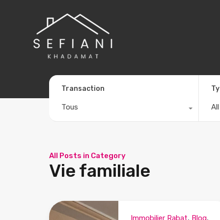
Transaction
Ty
Tous
Al
All Posts in Category
Vie familiale
Immobilier Rabat
,
Blog
,