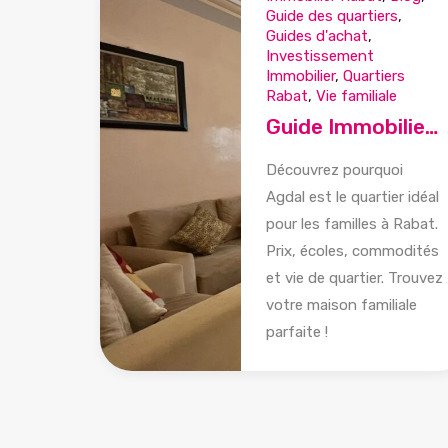
Guide des quartiers
,
Guides d'achat
,
Investissement
Immobilier
,
Quartiers
Rabat
,
Vie familiale
Guide Immobilier Agdal Rabat : Le Meilleur Quartier Familial en 2025
Découvrez pourquoi
Agdal est le quartier idéal
pour les familles à Rabat.
Prix, écoles, commodités
et vie de quartier. Trouvez
votre maison familiale
parfaite !