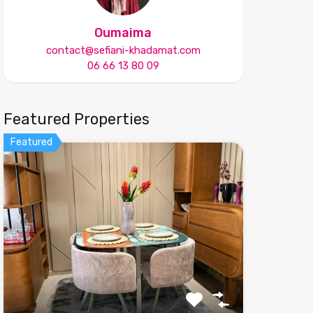
Oumaima
contact@sefiani-khadamat.com
06 66 13 80 09
Featured Properties
Featured