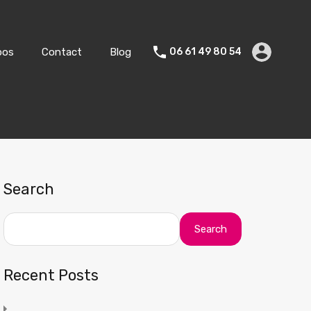
Vente
Vacances
A propos
Contact
Blog
pos
Contact
Blog
06 61 49 80 54
Search
Search
Recent Posts