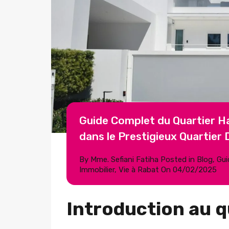
Guide Complet du Quartier Hay
dans le Prestigieux Quartier
By
Mme. Sefiani Fatiha
Posted in
Blog
,
Gui
Immobilier
,
Vie à Rabat
On
04/02/2025
Introduction au q