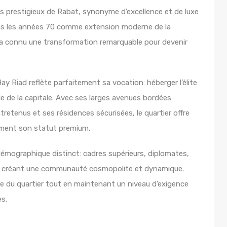
us prestigieux de Rabat, synonyme d’excellence et de luxe
ans les années 70 comme extension moderne de la
es a connu une transformation remarquable pour devenir
ay Riad reflète parfaitement sa vocation: héberger l’élite
le de la capitale. Avec ses larges avenues bordées
retenus et ses résidences sécurisées, le quartier offre
nement son statut premium.
démographique distinct: cadres supérieurs, diplomates,
nt, créant une communauté cosmopolite et dynamique.
lle du quartier tout en maintenant un niveau d’exigence
es.