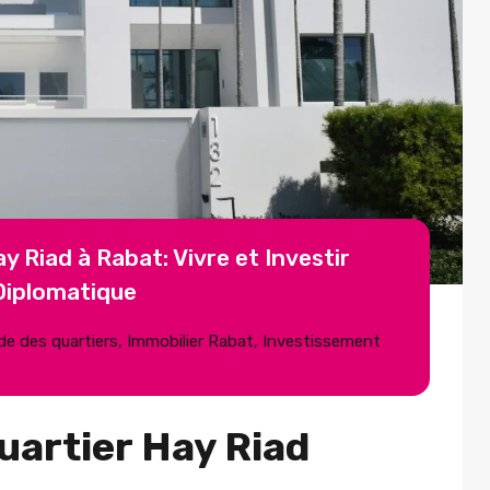
 Riad à Rabat: Vivre et Investir
 Diplomatique
de des quartiers
,
Immobilier Rabat
,
Investissement
uartier Hay Riad