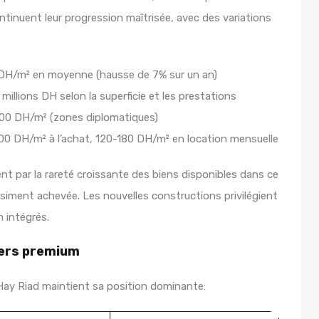
ntinuent leur progression maîtrisée, avec des variations
2 DH/m² en moyenne (hausse de 7% sur un an)
 millions DH selon la superficie et les prestations
,000 DH/m² (zones diplomatiques)
500 DH/m² à l’achat, 120-180 DH/m² en location mensuelle
t par la rareté croissante des biens disponibles dans ce
asiment achevée. Les nouvelles constructions privilégient
m intégrés.
iers premium
ay Riad maintient sa position dominante: